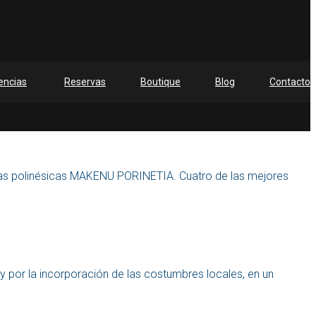
encias
Reservas
Boutique
Blog
Contacto
tas polinésicas MAKENU PORINETIA. Cuatro de las mejores
 y por la incorporación de las costumbres locales, en un