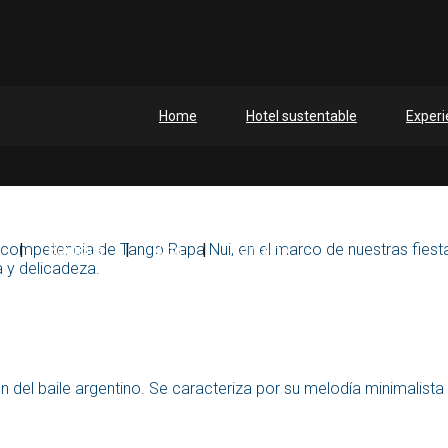
Home
Hotel sustentable
Experi
 competencia de Tango Rapa Nui, en el marco de nuestras fies
Boutique
Blog
Contacto
a y delicadeza.
n del baile argentino. Se caracteriza por su melodía minimalista