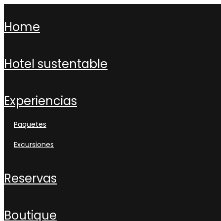
home
hotel sustentable
experiencias
paquetes
excursiones
reservas
boutique