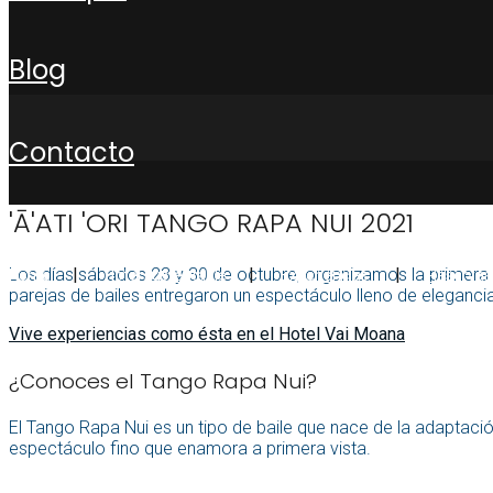
blog
contacto
'Ā'ATI 'ORI TANGO RAPA NUI 2021
Los días sábados 23 y 30 de octubre, organizamos la primera
Home
Hotel sustentable
Experiencias
Reservas
parejas de bailes entregaron un espectáculo lleno de eleganci
Vive experiencias como ésta en el Hotel Vai Moana
¿Conoces el Tango Rapa Nui?
El Tango Rapa Nui es un tipo de baile que nace de la adaptació
espectáculo fino que enamora a primera vista.