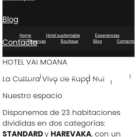
blog
Home
Hotel sustentable
Experiencias
contacto
Reservas
Boutique
Blog
Contacto
HOTEL VAI MOANA
La Cultura Viva de Rapa Nui
Home
Hotel sustentable
Experiencias
Reservas
Boutique
Blog
Contacto
Nuestro espacio
Disponemos de 23 habitaciones
divididas en dos categorías:
STANDARD
y
HAREVAKA
, con un